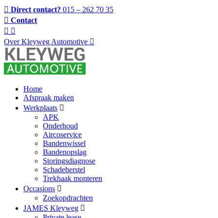
Direct contact?
015 – 262 70 35
Contact
Over Kleyweg Automotive
Home
Afspraak maken
Werkplaats
APK
Onderhoud
Aircoservice
Bandenwissel
Bandenopslag
Storingsdiagnose
Schadeherstel
Trekhaak monteren
Occasions
Zoekopdrachten
JAMES Kleyweg
Private lease