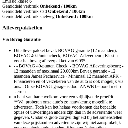
Emissie klasse
6
Gemiddeld verbruik
Onbekend / 100km
Gemiddeld verbruik stad
Onbekend / 100km
Gemiddeld verbruik snelweg
Onbekend / 100km
Afleverpakketten
Via Bovag Garantie
Dit afleverpakket bevat: BOVAG garantie (12 maanden);
BOVAG 40-Puntencheck; BOVAG Afleverbeurt; Kiest u
voor het bovag afleverpakket van € 995
- - BOVAG 40-punten Check; - BOVAG Afleveringsbeurt; -
12 maanden of maximaal 20.000km Bovag garantie - 12
maanden James Pechservice - Minimaal 12 maanden APK -
Financieren en of verzekeren van de auto is ook mogelijk via
ons. - Onze BOVAG-garage is door ANWB beloond met 5
sterren
u bent van harte welkom voor een vrijblijvende proefrit.
**Wij proberen onze auto's zo nauwkeurig mogelijk te
adverteren. Toch kan het helaas voorkomen dat bepaalde
opties of uitvoeringen anders zijn dan in de advertentie weer
gegeven. Ondanks grote zorgvuldigheid bij het samenstellen
van deze prijskaart en advertentie zijn wij niet aansprakelijk
voor eventuele onjuistheden. Kleyweg Automotive