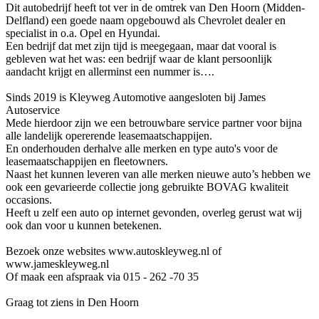
Dit autobedrijf heeft tot ver in de omtrek van Den Hoorn (Midden-
Delfland) een goede naam opgebouwd als Chevrolet dealer en
specialist in o.a. Opel en Hyundai.
Een bedrijf dat met zijn tijd is meegegaan, maar dat vooral is
gebleven wat het was: een bedrijf waar de klant persoonlijk
aandacht krijgt en allerminst een nummer is….
Sinds 2019 is Kleyweg Automotive aangesloten bij James
Autoservice
Mede hierdoor zijn we een betrouwbare service partner voor bijna
alle landelijk opererende leasemaatschappijen.
En onderhouden derhalve alle merken en type auto's voor de
leasemaatschappijen en fleetowners.
Naast het kunnen leveren van alle merken nieuwe auto’s hebben we
ook een gevarieerde collectie jong gebruikte BOVAG kwaliteit
occasions.
Heeft u zelf een auto op internet gevonden, overleg gerust wat wij
ook dan voor u kunnen betekenen.
Bezoek onze websites www.autoskleyweg.nl of
www.jameskleyweg.nl
Of maak een afspraak via 015 - 262 -70 35
Graag tot ziens in Den Hoorn