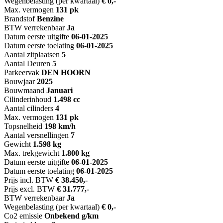
Wegenbelasting (per kwartaal)
€ 0,-
Max. vermogen
131 pk
Brandstof
Benzine
BTW verrekenbaar
Ja
Datum eerste uitgifte
06-01-2025
Datum eerste toelating
06-01-2025
Aantal zitplaatsen
5
Aantal Deuren
5
Parkeervak
DEN HOORN
Bouwjaar
2025
Bouwmaand
Januari
Cilinderinhoud
1.498 cc
Aantal cilinders
4
Max. vermogen
131 pk
Topsnelheid
198 km/h
Aantal versnellingen
7
Gewicht
1.598 kg
Max. trekgewicht
1.800 kg
Datum eerste uitgifte
06-01-2025
Datum eerste toelating
06-01-2025
Prijs incl. BTW
€ 38.450,-
Prijs excl. BTW
€ 31.777,-
BTW verrekenbaar
Ja
Wegenbelasting (per kwartaal)
€ 0,-
Co2 emissie
Onbekend g/km