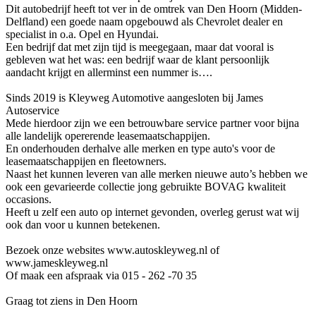
Dit autobedrijf heeft tot ver in de omtrek van Den Hoorn (Midden-
Delfland) een goede naam opgebouwd als Chevrolet dealer en
specialist in o.a. Opel en Hyundai.
Een bedrijf dat met zijn tijd is meegegaan, maar dat vooral is
gebleven wat het was: een bedrijf waar de klant persoonlijk
aandacht krijgt en allerminst een nummer is….
Sinds 2019 is Kleyweg Automotive aangesloten bij James
Autoservice
Mede hierdoor zijn we een betrouwbare service partner voor bijna
alle landelijk opererende leasemaatschappijen.
En onderhouden derhalve alle merken en type auto's voor de
leasemaatschappijen en fleetowners.
Naast het kunnen leveren van alle merken nieuwe auto’s hebben we
ook een gevarieerde collectie jong gebruikte BOVAG kwaliteit
occasions.
Heeft u zelf een auto op internet gevonden, overleg gerust wat wij
ook dan voor u kunnen betekenen.
Bezoek onze websites www.autoskleyweg.nl of
www.jameskleyweg.nl
Of maak een afspraak via 015 - 262 -70 35
Graag tot ziens in Den Hoorn