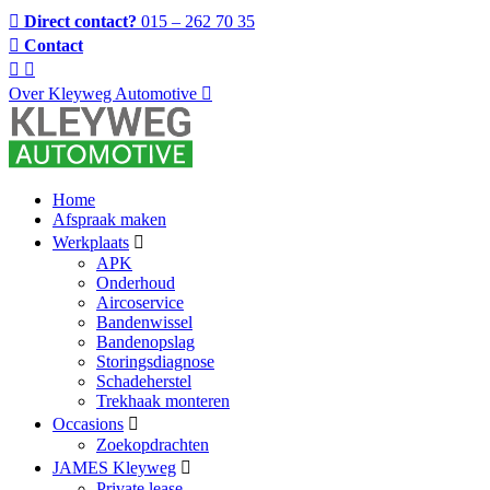
Direct contact?
015 – 262 70 35
Contact
Over Kleyweg Automotive
Home
Afspraak maken
Werkplaats
APK
Onderhoud
Aircoservice
Bandenwissel
Bandenopslag
Storingsdiagnose
Schadeherstel
Trekhaak monteren
Occasions
Zoekopdrachten
JAMES Kleyweg
Private lease