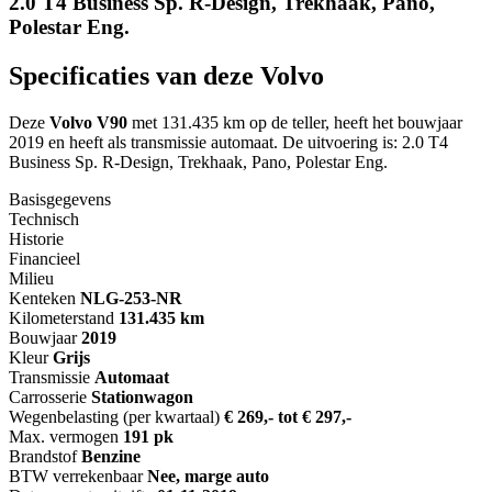
2.0 T4 Business Sp. R-Design, Trekhaak, Pano,
Polestar Eng.
Specificaties van deze Volvo
Deze
Volvo V90
met 131.435 km op de teller, heeft het bouwjaar
2019 en heeft als transmissie automaat. De uitvoering is: 2.0 T4
Business Sp. R-Design, Trekhaak, Pano, Polestar Eng.
Basisgegevens
Technisch
Historie
Financieel
Milieu
Kenteken
NL
G-253-NR
Kilometerstand
131.435 km
Bouwjaar
2019
Kleur
Grijs
Transmissie
Automaat
Carrosserie
Stationwagon
Wegenbelasting (per kwartaal)
€ 269,- tot € 297,-
Max. vermogen
191 pk
Brandstof
Benzine
BTW verrekenbaar
Nee, marge auto