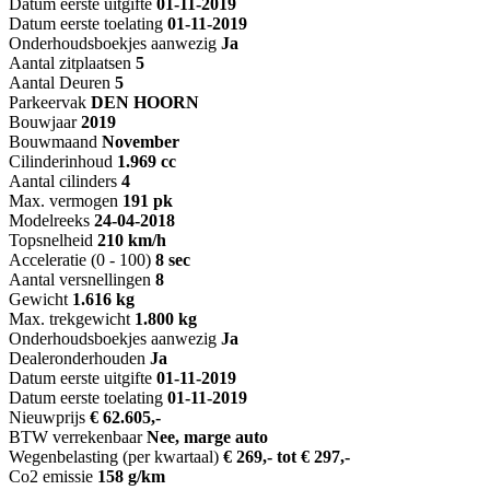
Datum eerste uitgifte
01-11-2019
Datum eerste toelating
01-11-2019
Onderhoudsboekjes aanwezig
Ja
Aantal zitplaatsen
5
Aantal Deuren
5
Parkeervak
DEN HOORN
Bouwjaar
2019
Bouwmaand
November
Cilinderinhoud
1.969 cc
Aantal cilinders
4
Max. vermogen
191 pk
Modelreeks
24-04-2018
Topsnelheid
210 km/h
Acceleratie (0 - 100)
8 sec
Aantal versnellingen
8
Gewicht
1.616 kg
Max. trekgewicht
1.800 kg
Onderhoudsboekjes aanwezig
Ja
Dealeronderhouden
Ja
Datum eerste uitgifte
01-11-2019
Datum eerste toelating
01-11-2019
Nieuwprijs
€ 62.605,-
BTW verrekenbaar
Nee, marge auto
Wegenbelasting (per kwartaal)
€ 269,- tot € 297,-
Co2 emissie
158 g/km