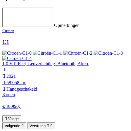
Opmerkingen
Citroën
C1
1.0 VTi Feel, Ledverlichting, Bluetooth, Airco,
2021
58.058 km
Hand­geschakeld
Kopen
€ 10.950,-
Vorige
Volgende
Versturen