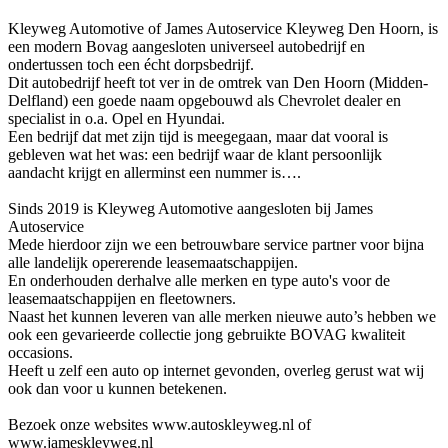
Kleyweg Automotive of James Autoservice Kleyweg Den Hoorn, is
een modern Bovag aangesloten universeel autobedrijf en
ondertussen toch een écht dorpsbedrijf.
Dit autobedrijf heeft tot ver in de omtrek van Den Hoorn (Midden-
Delfland) een goede naam opgebouwd als Chevrolet dealer en
specialist in o.a. Opel en Hyundai.
Een bedrijf dat met zijn tijd is meegegaan, maar dat vooral is
gebleven wat het was: een bedrijf waar de klant persoonlijk
aandacht krijgt en allerminst een nummer is….
Sinds 2019 is Kleyweg Automotive aangesloten bij James
Autoservice
Mede hierdoor zijn we een betrouwbare service partner voor bijna
alle landelijk opererende leasemaatschappijen.
En onderhouden derhalve alle merken en type auto's voor de
leasemaatschappijen en fleetowners.
Naast het kunnen leveren van alle merken nieuwe auto’s hebben we
ook een gevarieerde collectie jong gebruikte BOVAG kwaliteit
occasions.
Heeft u zelf een auto op internet gevonden, overleg gerust wat wij
ook dan voor u kunnen betekenen.
Bezoek onze websites www.autoskleyweg.nl of
www.jameskleyweg.nl