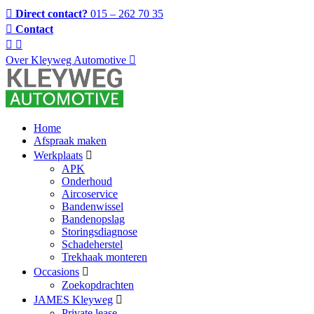
Direct contact?
015 – 262 70 35
Contact
Over Kleyweg Automotive
Home
Afspraak maken
Werkplaats
APK
Onderhoud
Aircoservice
Bandenwissel
Bandenopslag
Storingsdiagnose
Schadeherstel
Trekhaak monteren
Occasions
Zoekopdrachten
JAMES Kleyweg
Private lease