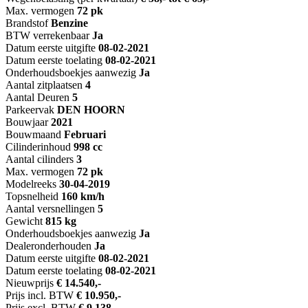
Max. vermogen
72 pk
Brandstof
Benzine
BTW verrekenbaar
Ja
Datum eerste uitgifte
08-02-2021
Datum eerste toelating
08-02-2021
Onderhoudsboekjes aanwezig
Ja
Aantal zitplaatsen
4
Aantal Deuren
5
Parkeervak
DEN HOORN
Bouwjaar
2021
Bouwmaand
Februari
Cilinderinhoud
998 cc
Aantal cilinders
3
Max. vermogen
72 pk
Modelreeks
30-04-2019
Topsnelheid
160 km/h
Aantal versnellingen
5
Gewicht
815 kg
Onderhoudsboekjes aanwezig
Ja
Dealeronderhouden
Ja
Datum eerste uitgifte
08-02-2021
Datum eerste toelating
08-02-2021
Nieuwprijs
€ 14.540,-
Prijs incl. BTW
€ 10.950,-
Prijs excl. BTW
€ 9.138,-