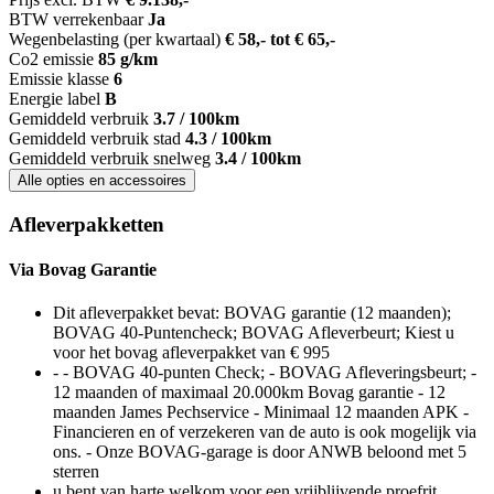
BTW verrekenbaar
Ja
Wegenbelasting (per kwartaal)
€ 58,- tot € 65,-
Co2 emissie
85 g/km
Emissie klasse
6
Energie label
B
Gemiddeld verbruik
3.7 / 100km
Gemiddeld verbruik stad
4.3 / 100km
Gemiddeld verbruik snelweg
3.4 / 100km
Alle opties en accessoires
Afleverpakketten
Via Bovag Garantie
Dit afleverpakket bevat: BOVAG garantie (12 maanden);
BOVAG 40-Puntencheck; BOVAG Afleverbeurt; Kiest u
voor het bovag afleverpakket van € 995
- - BOVAG 40-punten Check; - BOVAG Afleveringsbeurt; -
12 maanden of maximaal 20.000km Bovag garantie - 12
maanden James Pechservice - Minimaal 12 maanden APK -
Financieren en of verzekeren van de auto is ook mogelijk via
ons. - Onze BOVAG-garage is door ANWB beloond met 5
sterren
u bent van harte welkom voor een vrijblijvende proefrit.