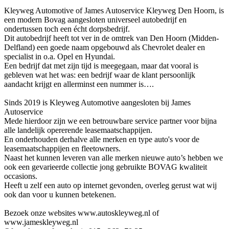
Kleyweg Automotive of James Autoservice Kleyweg Den Hoorn, is
een modern Bovag aangesloten universeel autobedrijf en
ondertussen toch een écht dorpsbedrijf.
Dit autobedrijf heeft tot ver in de omtrek van Den Hoorn (Midden-
Delfland) een goede naam opgebouwd als Chevrolet dealer en
specialist in o.a. Opel en Hyundai.
Een bedrijf dat met zijn tijd is meegegaan, maar dat vooral is
gebleven wat het was: een bedrijf waar de klant persoonlijk
aandacht krijgt en allerminst een nummer is….
Sinds 2019 is Kleyweg Automotive aangesloten bij James
Autoservice
Mede hierdoor zijn we een betrouwbare service partner voor bijna
alle landelijk opererende leasemaatschappijen.
En onderhouden derhalve alle merken en type auto's voor de
leasemaatschappijen en fleetowners.
Naast het kunnen leveren van alle merken nieuwe auto’s hebben we
ook een gevarieerde collectie jong gebruikte BOVAG kwaliteit
occasions.
Heeft u zelf een auto op internet gevonden, overleg gerust wat wij
ook dan voor u kunnen betekenen.
Bezoek onze websites www.autoskleyweg.nl of
www.jameskleyweg.nl