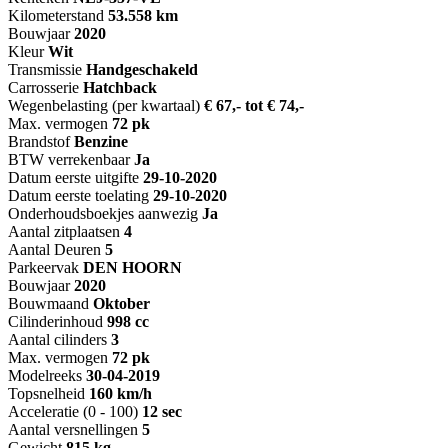
Kilometerstand
53.558 km
Bouwjaar
2020
Kleur
Wit
Transmissie
Handgeschakeld
Carrosserie
Hatchback
Wegenbelasting (per kwartaal)
€ 67,- tot € 74,-
Max. vermogen
72 pk
Brandstof
Benzine
BTW verrekenbaar
Ja
Datum eerste uitgifte
29-10-2020
Datum eerste toelating
29-10-2020
Onderhoudsboekjes aanwezig
Ja
Aantal zitplaatsen
4
Aantal Deuren
5
Parkeervak
DEN HOORN
Bouwjaar
2020
Bouwmaand
Oktober
Cilinderinhoud
998 cc
Aantal cilinders
3
Max. vermogen
72 pk
Modelreeks
30-04-2019
Topsnelheid
160 km/h
Acceleratie (0 - 100)
12 sec
Aantal versnellingen
5
Gewicht
815 kg