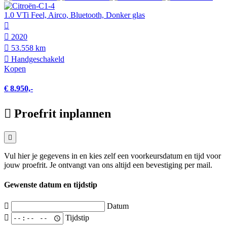
1.0 VTi Feel, Airco, Bluetooth, Donker glas
2020
53.558 km
Hand­geschakeld
Kopen
€ 8.950,-
Proefrit inplannen
Vul hier je gegevens in en kies zelf een voorkeursdatum en tijd voor
jouw proefrit. Je ontvangt van ons altijd een bevestiging per mail.
Gewenste datum en tijdstip
Datum
Tijdstip