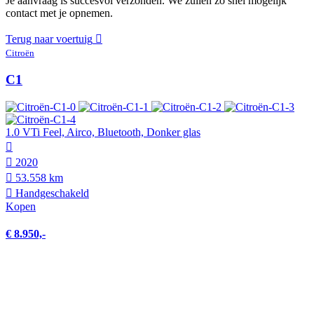
Je aanvraag is succesvol verzonden. We zullen zo snel mogelijk
contact met je opnemen.
Terug naar voertuig
Citroën
C1
1.0 VTi Feel, Airco, Bluetooth, Donker glas
2020
53.558 km
Hand­geschakeld
Kopen
€ 8.950,-