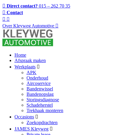
Direct contact?
015 – 262 70 35
Contact
Over Kleyweg Automotive
Home
Afspraak maken
Werkplaats
APK
Onderhoud
Aircoservice
Bandenwissel
Bandenopslag
Storingsdiagnose
Schadeherstel
Trekhaak monteren
Occasions
Zoekopdrachten
JAMES Kleyweg
Private lease