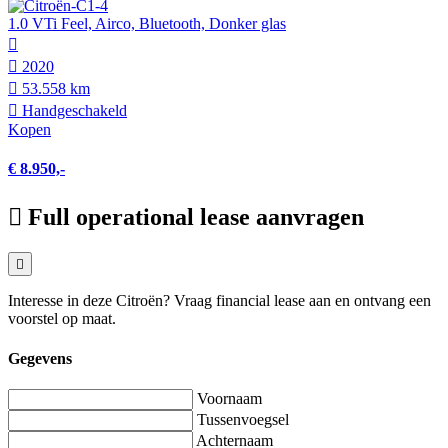
1.0 VTi Feel, Airco, Bluetooth, Donker glas
2020
53.558 km
Hand­geschakeld
Kopen
€ 8.950,-
Full operational lease aanvragen
Interesse in deze Citroën? Vraag financial lease aan en ontvang een
voorstel op maat.
Gegevens
Voornaam
Tussenvoegsel
Achternaam