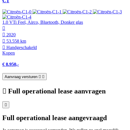
C1
1.0 VTi Feel, Airco, Bluetooth, Donker glas
2020
53.558 km
Hand­geschakeld
Kopen
€ 8.950,-
Aanvraag versturen
Full operational lease aanvragen
Full operational lease aangevraagd