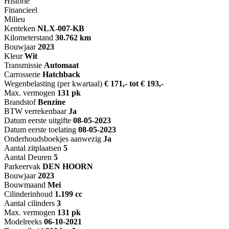
Historie
Financieel
Milieu
Kenteken
NL
X-007-KB
Kilometerstand
30.762 km
Bouwjaar
2023
Kleur
Wit
Transmissie
Automaat
Carrosserie
Hatchback
Wegenbelasting (per kwartaal)
€ 171,- tot € 193,-
Max. vermogen
131 pk
Brandstof
Benzine
BTW verrekenbaar
Ja
Datum eerste uitgifte
08-05-2023
Datum eerste toelating
08-05-2023
Onderhoudsboekjes aanwezig
Ja
Aantal zitplaatsen
5
Aantal Deuren
5
Parkeervak
DEN HOORN
Bouwjaar
2023
Bouwmaand
Mei
Cilinderinhoud
1.199 cc
Aantal cilinders
3
Max. vermogen
131 pk
Modelreeks
06-10-2021