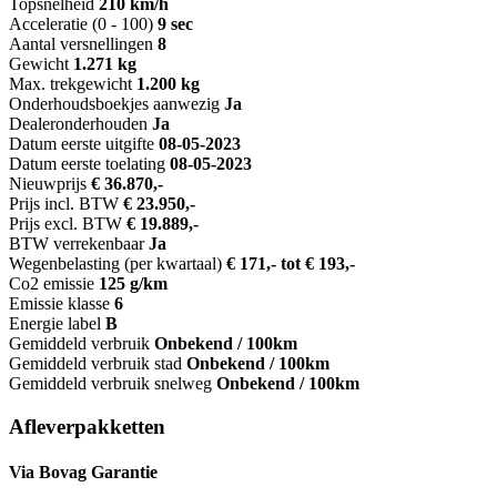
Topsnelheid
210 km/h
Acceleratie (0 - 100)
9 sec
Aantal versnellingen
8
Gewicht
1.271 kg
Max. trekgewicht
1.200 kg
Onderhoudsboekjes aanwezig
Ja
Dealeronderhouden
Ja
Datum eerste uitgifte
08-05-2023
Datum eerste toelating
08-05-2023
Nieuwprijs
€ 36.870,-
Prijs incl. BTW
€ 23.950,-
Prijs excl. BTW
€ 19.889,-
BTW verrekenbaar
Ja
Wegenbelasting (per kwartaal)
€ 171,- tot € 193,-
Co2 emissie
125 g/km
Emissie klasse
6
Energie label
B
Gemiddeld verbruik
Onbekend / 100km
Gemiddeld verbruik stad
Onbekend / 100km
Gemiddeld verbruik snelweg
Onbekend / 100km
Afleverpakketten
Via Bovag Garantie