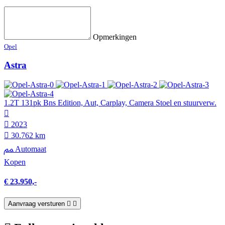
Opmerkingen
Opel
Astra
1.2T 131pk Bns Edition, Aut, Carplay, Camera Stoel en stuurverw.
2023
30.762 km
Automaat
Kopen
€ 23.950,-
Aanvraag versturen