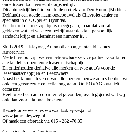
ondertussen toch een écht dorpsbedrijf.
Dit autobedrijf heeft tot ver in de omtrek van Den Hoorn (Midden-
Delfland) een goede naam opgebouwd als Chevrolet dealer en
specialist in o.a. Opel en Hyundai.
Een bedrijf dat met zijn tijd is meegegaan, maar dat vooral is
gebleven wat het was: een bedrijf waar de klant persoonlijk
aandacht krijgt en allerminst een nummer is….
Sinds 2019 is Kleyweg Automotive aangesloten bij James
Autoservice
Mede hierdoor zijn we een betrouwbare service partner voor bijna
alle landelijk opererende leasemaatschappijen.
En onderhouden derhalve alle merken en type auto's voor de
leasemaatschappijen en fleetowners.
Naast het kunnen leveren van alle merken nieuwe auto’s hebben we
ook een gevarieerde collectie jong gebruikte BOVAG kwaliteit
occasions.
Heeft u zelf een auto op internet gevonden, overleg gerust wat wij
ook dan voor u kunnen betekenen.
Bezoek onze websites www.autoskleyweg.nl of
www.jameskleyweg.nl
Of maak een afspraak via 015 - 262 -70 35
Graag tot ziens in Den Hoorn