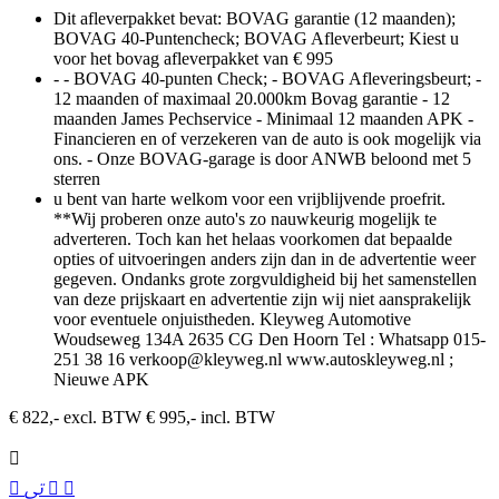
Dit afleverpakket bevat: BOVAG garantie (12 maanden);
BOVAG 40-Puntencheck; BOVAG Afleverbeurt; Kiest u
voor het bovag afleverpakket van € 995
- - BOVAG 40-punten Check; - BOVAG Afleveringsbeurt; -
12 maanden of maximaal 20.000km Bovag garantie - 12
maanden James Pechservice - Minimaal 12 maanden APK -
Financieren en of verzekeren van de auto is ook mogelijk via
ons. - Onze BOVAG-garage is door ANWB beloond met 5
sterren
u bent van harte welkom voor een vrijblijvende proefrit.
**Wij proberen onze auto's zo nauwkeurig mogelijk te
adverteren. Toch kan het helaas voorkomen dat bepaalde
opties of uitvoeringen anders zijn dan in de advertentie weer
gegeven. Ondanks grote zorgvuldigheid bij het samenstellen
van deze prijskaart en advertentie zijn wij niet aansprakelijk
voor eventuele onjuistheden. Kleyweg Automotive
Woudseweg 134A 2635 CG Den Hoorn Tel : Whatsapp 015-
251 38 16 verkoop@kleyweg.nl www.autoskleyweg.nl ;
Nieuwe APK
€ 822,- excl. BTW
€ 995,- incl. BTW