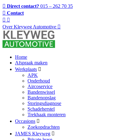
Direct contact?
015 – 262 70 35
Contact
Over Kleyweg Automotive
Home
Afspraak maken
Werkplaats
APK
Onderhoud
Aircoservice
Bandenwissel
Bandenopslag
Storingsdiagnose
Schadeherstel
Trekhaak monteren
Occasions
Zoekopdrachten
JAMES Kleyweg
Private lease