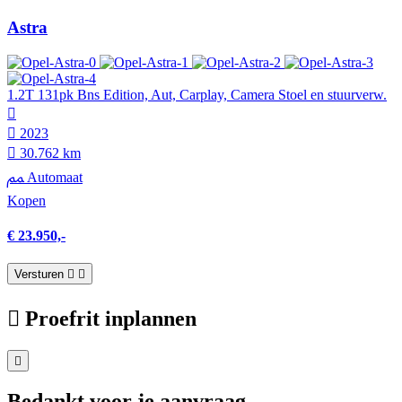
Astra
1.2T 131pk Bns Edition, Aut, Carplay, Camera Stoel en stuurverw.
2023
30.762 km
Automaat
Kopen
€ 23.950,-
Versturen
Proefrit inplannen
Bedankt voor je aanvraag